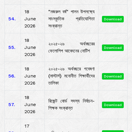
18
"নজরুল বর্ষ" পালন উপলক্ষ্যে
54.
June
সাংস্কৃতিক প্রতিযোগিতা
Download
2026
সংক্রান্ত
18
২০২৫-২৬ অর্থবছরের
55.
June
Download
ফেলোশিপ আবেদনের নোটিশ
2026
18
২০২৫-২৬ অর্থবছরে গবেষণা
56.
June
(মাস্টার্স) মনোনীত শিক্ষার্থীদের
Download
2026
তালিকা
18
রিজেন্ট বোর্ড সদস্য নির্বাচন-
57.
June
Download
শিক্ষক সংক্রান্ত
2026
17