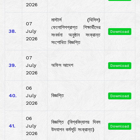
2026
মাস্টার্স (থিসিস)
07
ফেলোশিপপ্রাপ্ত শিক্ষার্থীদের
38.
July
Download
সংবর্ধনা অনুষ্ঠান সংক্রান্ত
2026
সংশোধিত বিজ্ঞপ্তি
07
39.
July
অফিস আদেশ
Download
2026
06
40.
July
বিজ্ঞপ্তি
Download
2026
06
বিজ্ঞপ্তি (বিশ্ববিদ্যালয় দিবস
41.
July
Download
উদযাপন কর্মসূচি সংক্রান্ত)
2026