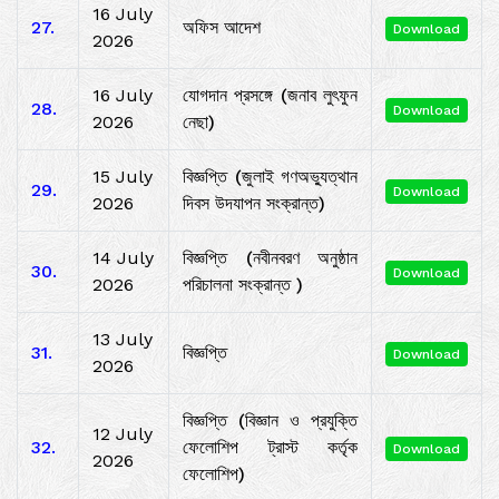
16 July
27.
অফিস আদেশ
Download
2026
16 July
যোগদান প্রসঙ্গে (জনাব লুৎফুন
28.
Download
2026
নেছা)
15 July
বিজ্ঞপ্তি (জুলাই গণঅভ্যুত্থান
29.
Download
2026
দিবস উদযাপন সংক্রান্ত)
14 July
বিজ্ঞপ্তি (নবীনবরণ অনুষ্ঠান
30.
Download
2026
পরিচালনা সংক্রান্ত )
13 July
31.
বিজ্ঞপ্তি
Download
2026
বিজ্ঞপ্তি (বিজ্ঞান ও প্রযুক্তি
12 July
32.
ফেলোশিপ ট্রাস্ট কর্তৃক
Download
2026
ফেলোশিপ)