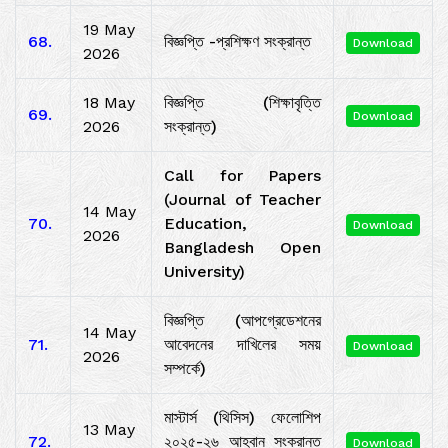
19 May
68.
বিজ্ঞপ্তি -প্রশিক্ষণ সংক্রান্ত
Download
2026
18 May
বিজ্ঞপ্তি (শিক্ষাবৃত্তি
69.
Download
2026
সংক্রান্ত)
Call for Papers
(Journal of Teacher
14 May
70.
Education,
Download
2026
Bangladesh Open
University)
বিজ্ঞপ্তি (আপগ্রেডেশনের
14 May
71.
আবেদনের দাখিলের সময়
Download
2026
সম্পর্কে)
মাস্টার্স (থিসিস) ফেলোশিপ
13 May
72.
২০২৫-২৬ আহবান সংক্রান্ত
Download