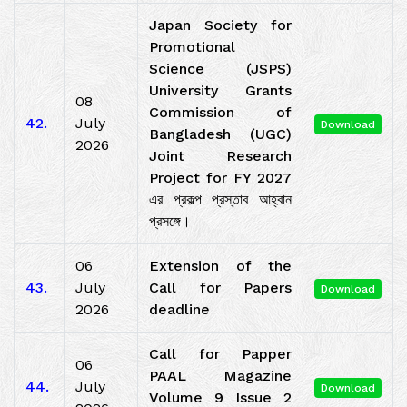
Japan Society for
Promotional
Science (JSPS)
University Grants
08
Commission of
42.
July
Download
Bangladesh (UGC)
2026
Joint Research
Project for FY 2027
এর প্রকল্প প্রস্তাব আহ্বান
প্রসঙ্গে।
06
Extension of the
43.
July
Call for Papers
Download
2026
deadline
Call for Papper
06
PAAL Magazine
44.
July
Download
Volume 9 Issue 2